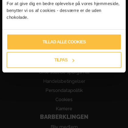
hej@barberklingen.dk
For at give dig en bedre oplevelse på vores hjemmeside,
Alle hverdage
benytter vi os af cookies - desværre er de uden
PRODUKTER
chokolade.
Prøvepakken
Shave Gel
TILLAD ALLE COOKIES
Holderen
Julegaver
TILPAS
PRAKTISK
Ofte stillede spørgsmål
Handelsbetingelser
Persondatapolitik
Cookies
Karriere
BARBERKLINGEN
Bliv medlem