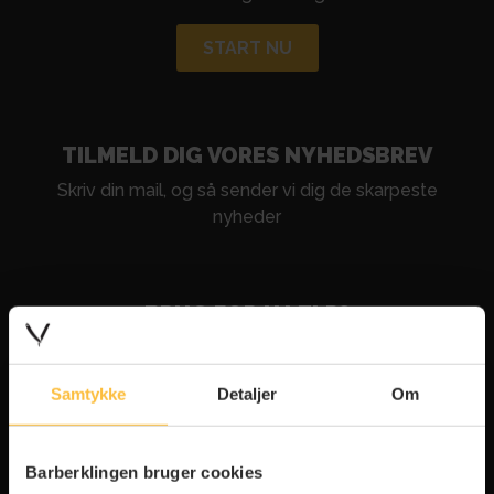
START NU
TILMELD DIG VORES NYHEDSBREV
Skriv din mail, og så sender vi dig de skarpeste
nyheder
BRUG FOR HJÆLP?
Ring til os på
7871 7272
Samtykke
Detaljer
Om
Alle hverdage 10-16:00
Skriv til os på
Barberklingen bruger cookies