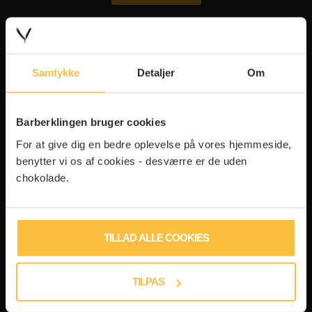
TILMELD DIG VORES NYHEDSBREV
Samtykke
Detaljer
Om
Skriv din mail, og så sender vi dig de skarpeste
nyheder
Barberklingen bruger cookies
For at give dig en bedre oplevelse på vores hjemmeside,
BRUG FOR HJÆLP?
benytter vi os af cookies - desværre er de uden
chokolade.
Ring til os på
7871 7272
Alle hverdage 10-16:00
TILLAD ALLE COOKIES
Skriv til os på
hej@barberklingen.dk
TILPAS
Alle hverdage
PRODUKTER