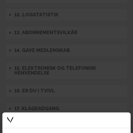
12. LOGSTATISTIK
13. ABONNEMENTSVILKÅR
14. GAVE MEDLEMSKAB
15. ELEKTRONISK OG TELEFONISK
HENVENDELSE
16. ER DU I TVIVL
17. KLAGEADGANG
18. VERSIONER