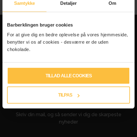
Samtykke
Detaljer
Om
Barberklingen bruger cookies
For at give dig en bedre oplevelse på vores hjemmeside,
START I DAG
benytter vi os af cookies - desværre er de uden
chokolade.
Prøv Danmarks bedst bedømte barberblad for kun
49 kr inkl. gratis fragt
START NU
TILLAD ALLE COOKIES
TILPAS
TILMELD DIG VORES NYHEDSBREV
Skriv din mail, og så sender vi dig de skarpeste
nyheder